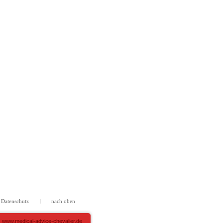
Datenschutz
nach oben
|
www.medical-advice-chevalier.de