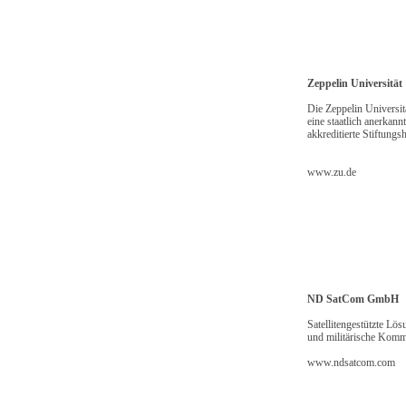
Zeppelin Universität
Die Zeppelin Universit
eine staatlich anerkan
akkreditierte Stiftungs
www.zu.de
ND SatCom GmbH
Satellitengestützte Lö
und militärische Komm
www.ndsatcom.com