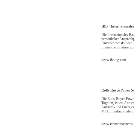
IBB - International
Die Internationales B
persönlicher Ansprechp
Unternehmenskunden, 
Immobilienfinanzierun
www.ibb-ag.com
Rolls-Royce Power S
Die Rolls-Royce Powe
Tognum) ist ein Anbie
Antriebs- und Energi
MTU Friedrichshafen mi
www.rrpowersystems