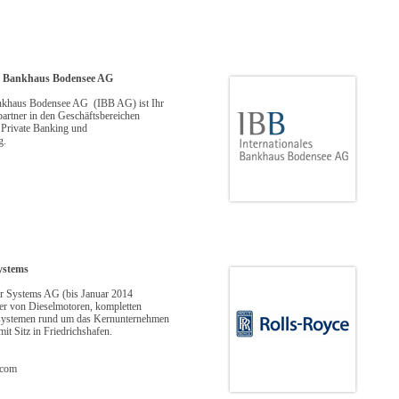
es Bankhaus Bodensee AG
ankhaus Bodensee AG (IBB AG) ist Ihr
artner in den Geschäftsbereichen
Private Banking und
g.
ystems
r Systems AG (bis Januar 2014
ter von Dieselmotoren, kompletten
esystemen rund um das Kernunternehmen
t Sitz in Friedrichshafen.
.com