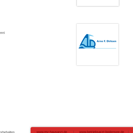
erei
www.my-hausarzt.de
www.betriebsarzt-bodensee.de
orbehalten