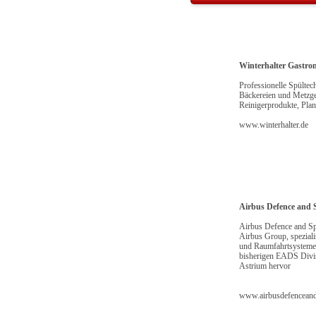
Winterhalter Gast
Professionelle Spültec
Bäckereien und Metzge
Reinigerprodukte, Pla
www.winterhalter.de
Airbus Defence and 
Airbus Defence and Spa
Airbus Group, spezialis
und Raumfahrtsysteme
bisherigen EADS Divis
Astrium hervor
www.airbusdefencean